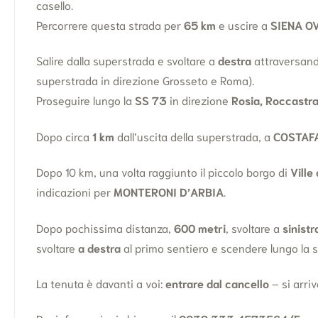
casello.
Percorrere questa strada per
65 km
e uscire a
SIENA O
Salire dalla superstrada e svoltare a
destra
attraversand
superstrada in direzione Grosseto e Roma).
Proseguire lungo la
SS 73
in direzione
Rosia, Roccastr
Dopo circa
1 km
dall’uscita della superstrada, a
COSTAF
Dopo 10 km, una volta raggiunto il piccolo borgo di
Ville
indicazioni per
MONTERONI D’ARBIA
.
Dopo pochissima distanza,
600 metri
, svoltare a
sinistr
svoltare
a destra
al primo sentiero e scendere lungo la 
La tenuta è davanti a voi:
entrare dal cancello
– si arriv