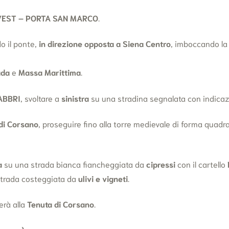
VEST – PORTA SAN MARCO
.
o il ponte,
in direzione opposta a Siena Centro
, imboccando la
ada
e
Massa Marittima
.
ABBRI
, svoltare a
sinistra
su una stradina segnalata con indicaz
 di Corsano
, proseguire fino alla torre medievale di forma quadr
a
su una strada bianca fiancheggiata da
cipressi
con il cartello
strada costeggiata da
ulivi e vigneti
.
erà alla
Tenuta di Corsano
.