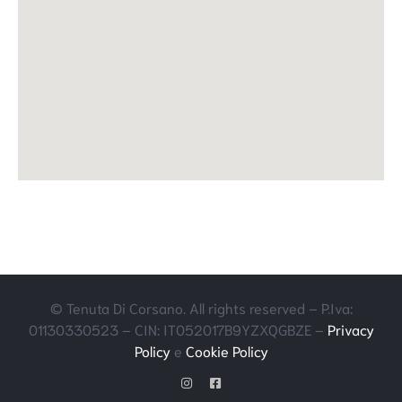
© Tenuta Di Corsano. All rights reserved – P.Iva:
01130330523 – CIN: IT052017B9YZXQGBZE –
Privacy
Policy
e
Cookie Policy